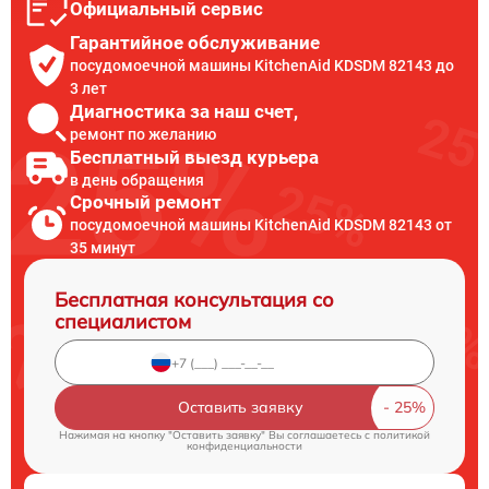
Официальный сервис
Гарантийное обслуживание
посудомоечной машины KitchenAid KDSDM 82143 до
3 лет
Диагностика за наш счет,
ремонт по желанию
Бесплатный выезд курьера
в день обращения
Срочный ремонт
посудомоечной машины KitchenAid KDSDM 82143 от
35 минут
Бесплатная консультация со
специалистом
Оставить заявку
Нажимая на кнопку "Оставить заявку" Вы соглашаетесь c
политикой
конфиденциальности