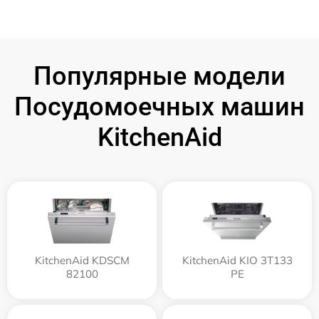
Популярные модели
Посудомоечных машин
KitchenAid
KitchenAid KDSCM
KitchenAid KIO 3T133
82100
PE