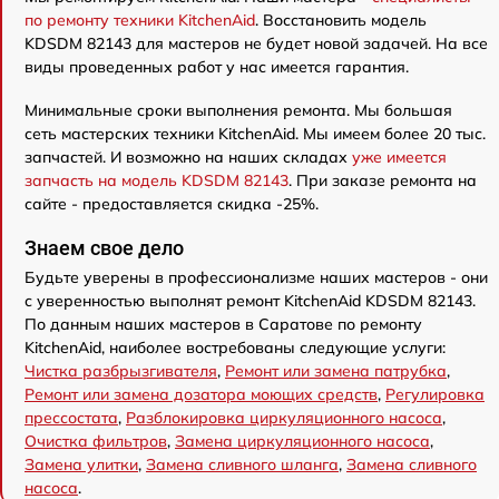
по ремонту техники KitchenAid
. Восстановить модель
KDSDM 82143 для мастеров не будет новой задачей. На все
виды проведенных работ у нас имеется гарантия.
Минимальные сроки выполнения ремонта. Мы большая
сеть мастерских техники KitchenAid. Мы имеем более 20 тыс.
запчастей. И возможно на наших складах
уже имеется
запчасть на модель KDSDM 82143
. При заказе ремонта на
сайте - предоставляется скидка -25%.
Знаем свое дело
Будьте уверены в профессионализме наших мастеров - они
с уверенностью выполнят ремонт KitchenAid KDSDM 82143.
По данным наших мастеров в Саратове по ремонту
KitchenAid, наиболее востребованы следующие услуги:
Чистка разбрызгивателя
,
Ремонт или замена патрубка
,
Ремонт или замена дозатора моющих средств
,
Регулировка
прессостата
,
Разблокировка циркуляционного насоса
,
Очистка фильтров
,
Замена циркуляционного насоса
,
Замена улитки
,
Замена сливного шланга
,
Замена сливного
насоса
.