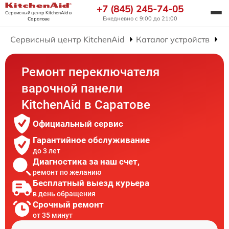
+7 (845) 245-74-05
Сервисный центр KitchenAid
в
Ежедневно с 9:00 до 21:00
Саратове
Сервисный центр KitchenAid
Каталог устройств
Р
Ремонт переключателя
варочной панели
KitchenAid в Саратове
Официальный сервис
Гарантийное обслуживание
до 3 лет
Диагностика за наш счет,
ремонт по желанию
Бесплатный выезд курьера
в день обращения
Срочный ремонт
от 35 минут